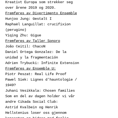
Kreativt Europa som strekker seg 
over årene 2019 og 2020.
Fremføres av Divertimento Ensemble
Hunjoo Jung: Gestalt I
Raphaël Languillat: crucifixion 
(perugino)
Yiqing Zhu: Gigue
Fremføres av Taller Sonoro
João Ceitil: ChacoN
Daniel Ortega Gonzalez: De la 
unidad y la fragmentación
Adrien Trybucki: Infinite Extension
Fremføres av Ensemble U:
Piotr Peszat: Real Life Proof
Pawel Siek: Lignes d'hauntologie / 
1949?
Juhani Vesikkala: Chosen families
Som en del av dagen holder vi vår 
andre Cikada Social Club:
Astrid Kvalbein og Henrik 
Hellstenius loser oss gjennom 