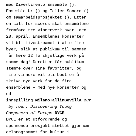
med Divertimento Ensemble (
), 
Ensemble U: (
) og Taller Sonoro (
) 
om samarbeidsprosjektet 
(
). Etter 
en call-for-scores skal ensemblene 
fremføre tre vinnerverk hver, den 
28. april. Ensemblenes konserter 
vil bli livestreamet i alle fire 
byer, slik at publikum til sammen 
får høre 12 forskjellige verk på 
samme dag! Deretter får publikum 
stemme over sine favoritter, og 
fire vinnere vil bli bedt om å 
skrive nye verk for de fire 
ensemblene – med nye konserter og 
cd-
innspilling.
Milano
Tallin
Sevilla
Four
 by four. Discovering Young 
Composers of Europe 
DYCE
DYCE er et utfordrende og 
spennende prosjekt støttet gjennom 
delprogrammet for kultur i 