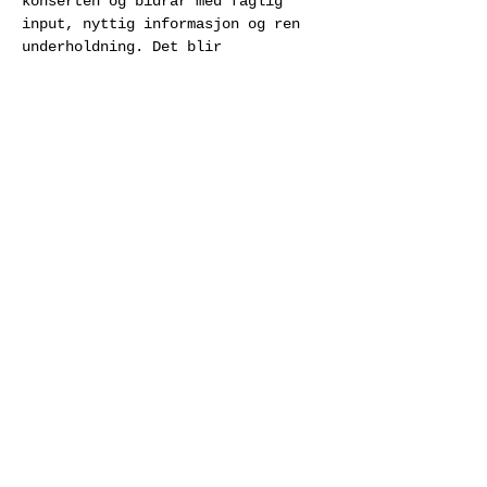
konserten og bidrar med faglig 
input, nyttig informasjon og ren 
underholdning. Det blir 
konsertmaraton, matservering, og 
mulighet til å stemme frem din 
favorittkomponist.
Program for dagen
15:00: Konsert i Tallinn – 
 (via 
stream)
Ensemble U:
15:45: Pause – kaffe/te
16:15: Konsert i Oslo – 
Cikada
17:00: Pause – 
croissant/frukt/kaffe/te
17:30: Konsert i Milano – 
(via 
stream)
Divertimento Ensemble 
18:15: Pause – tapasbuffet
19:00: Paneldebatt
19:30: Konsert i Sevilla – 
 (via 
stream)
Taller Sonoro