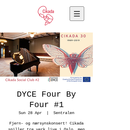
DYCE Four By
Four #1
Sun 28 Apr
  |  
Sentralen
Fjern- og nærsynskonsert! Cikada
spiller tre verk live i Oslo, men