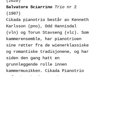
Salvatore Sciarrino
Trio 
nr 2 
(1987)
Cikada pianotrio består av Kenneth 
Karlsson (pno), Odd Hannisdal 
(vln) og Torun Stavseng (vlc). Som 
kammerensemble, har pianotrioen 
sine røtter fra de wienerklassiske 
og romantiske tradisjonene, og har 
siden den gang hatt en 
grunnleggende rolle innen 
kammermusikken. Cikada Pianotrio 
utforsker bevisst og konstant 
formater og ønsker å utfordre 
instrumentenes tradisjonelle rolle.